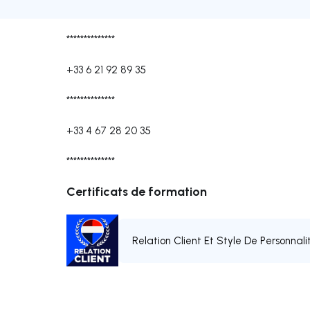
**************
+33 6 21 92 89 35
**************
+33 4 67 28 20 35
**************
Certificats de formation
Relation Client Et Style De Personnali