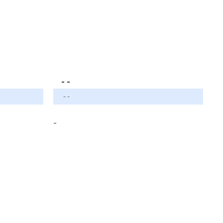
- -
- -
-