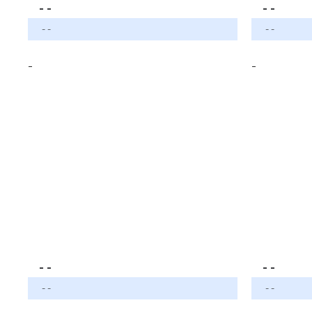
- -
- -
- -
- -
-
-
- -
- -
- -
- -