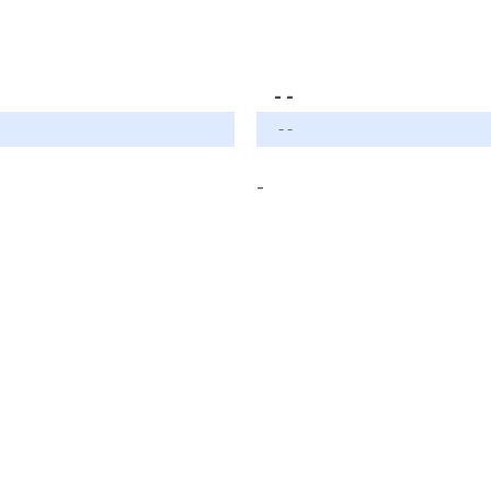
- -
- -
-