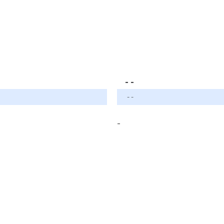
- -
- -
-