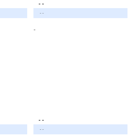
- -
- -
-
- -
- -