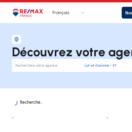
Français
Nou
Logo
Aller à la page d’accueil
Découvrez votre age
Recherche...
Liste des Agences
-
-