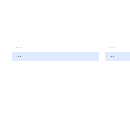
- -
- -
- -
- -
-
-