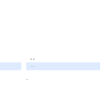
- -
- -
-