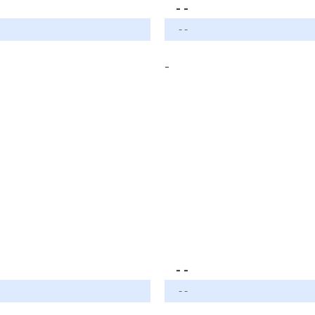
- -
- -
-
- -
- -