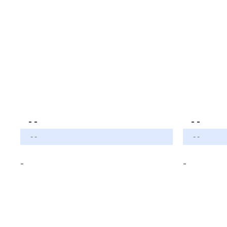
- -
- -
- -
- -
-
-