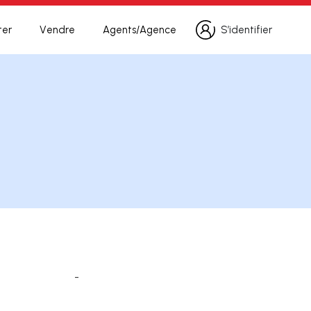
ter
Vendre
Agents/Agence
S’identifier
S’identifier
-