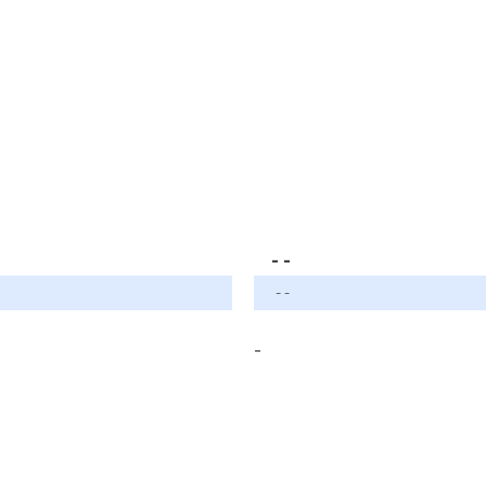
- -
- -
-