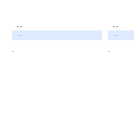
- -
- -
- -
- -
-
-