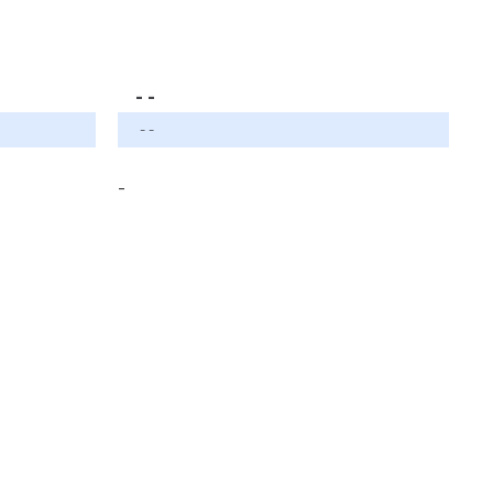
- -
- -
-