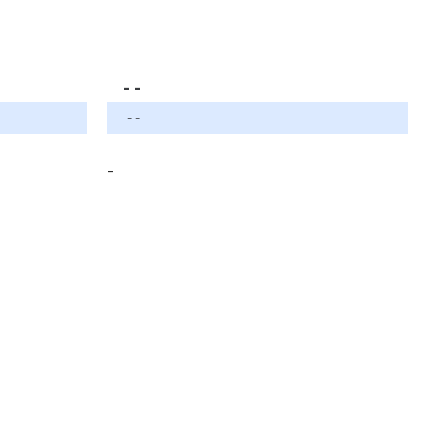
- -
- -
-