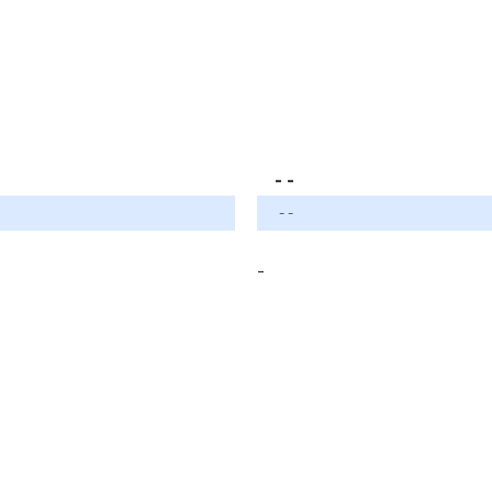
- -
- -
-