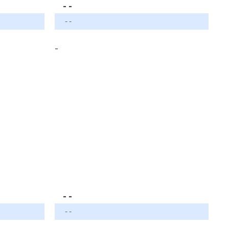
- -
- -
-
- -
- -