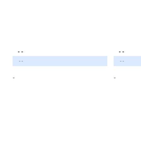
- -
- -
- -
- -
-
-