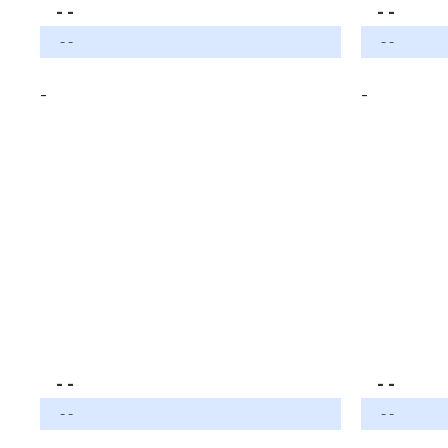
- -
- -
- -
- -
-
-
- -
- -
- -
- -