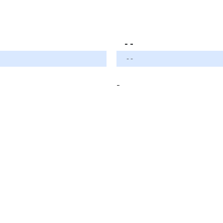
- -
- -
-