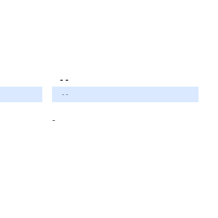
- -
- -
-