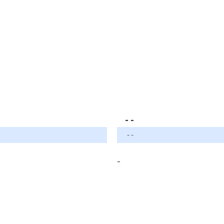
- -
- -
-