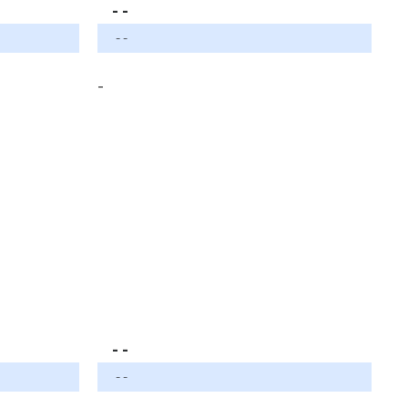
- -
- -
-
- -
- -