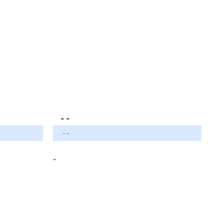
- -
- -
-