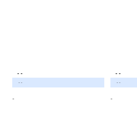
- -
- -
- -
- -
-
-