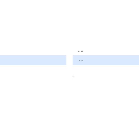
- -
- -
-