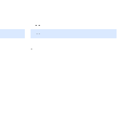
- -
- -
-