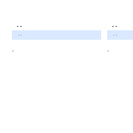
- -
- -
- -
- -
-
-