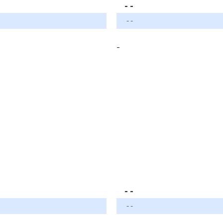
- -
- -
-
- -
- -