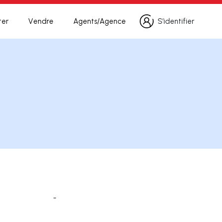
ter
Vendre
Agents/Agence
S’identifier
S’identifier
-