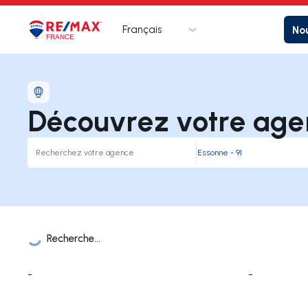
Français
Nou
Logo
Aller à la page d’accueil
Découvrez votre age
Recherche...
Liste des Agences
-
-