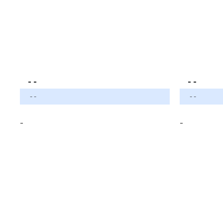
- -
- -
- -
- -
-
-