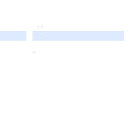
- -
- -
-