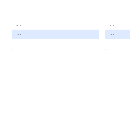
- -
- -
- -
- -
-
-