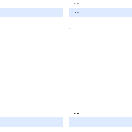
- -
- -
-
- -
- -