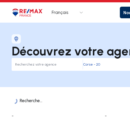
Français
Nou
Logo
Aller à la page d’accueil
Découvrez votre age
Recherche...
Liste des Agences
-
-