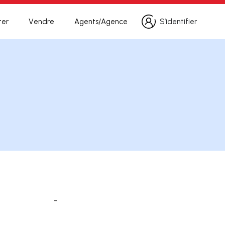
ter
Vendre
Agents/Agence
S’identifier
S’identifier
-