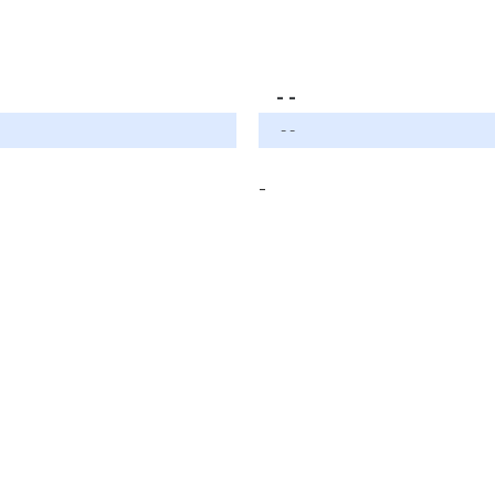
- -
- -
-