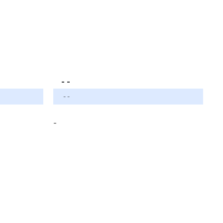
- -
- -
-