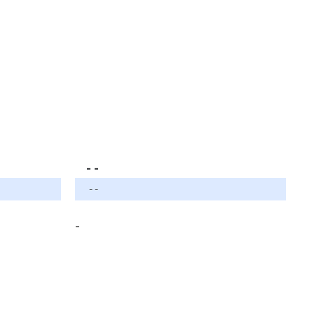
- -
- -
-