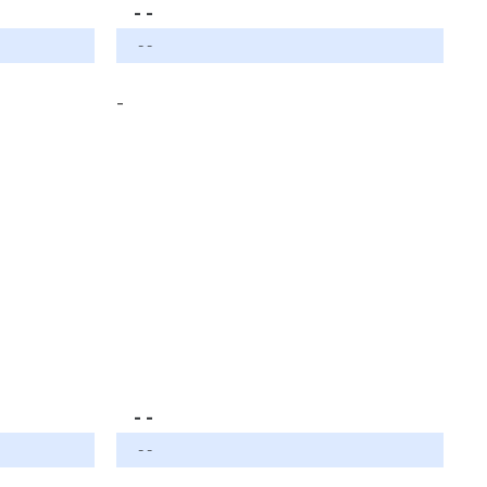
- -
- -
-
- -
- -