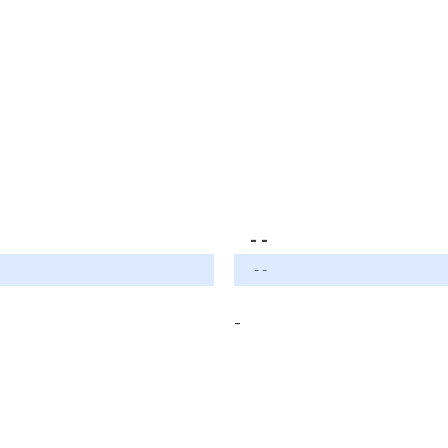
- -
- -
-