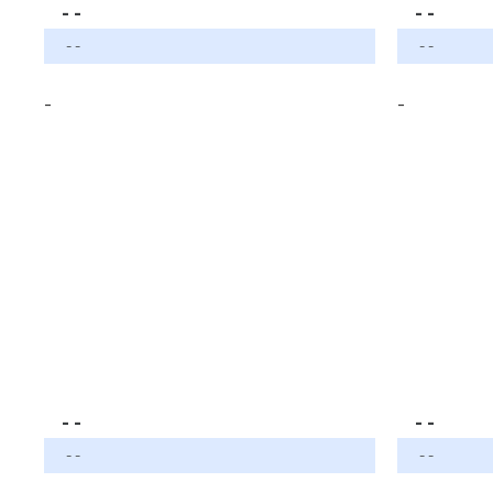
- -
- -
- -
- -
-
-
- -
- -
- -
- -