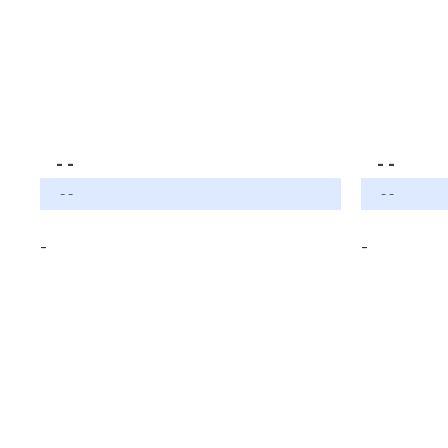
- -
- -
- -
- -
-
-