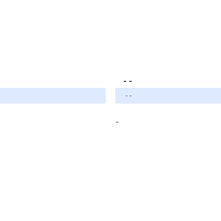
- -
- -
-