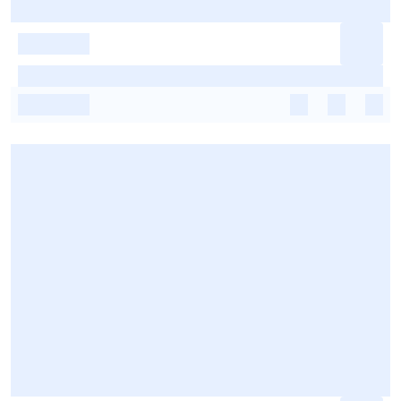
-
-
-
-
-
-