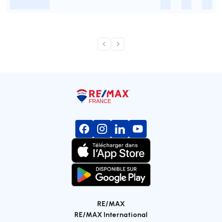
-
-
-
-
RE/MAX
RE/MAX International