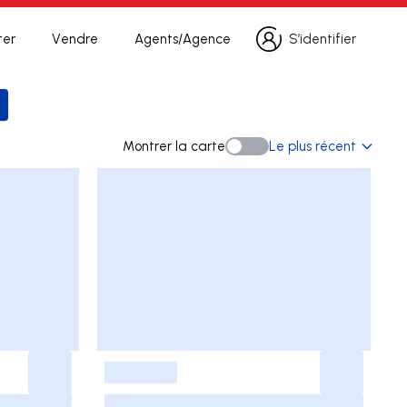
ter
Vendre
Agents/Agence
S’identifier
S’identifier
la recherche
Montrer la carte
Le plus récent
Montrer la carte
-
-