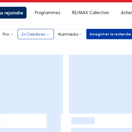
s rejoindre
Programmes
RE/MAX Collection
Ache
Prix
2+ Chambres
Multimédia
Enregistrer la recherche
Enregistrer 
-
-