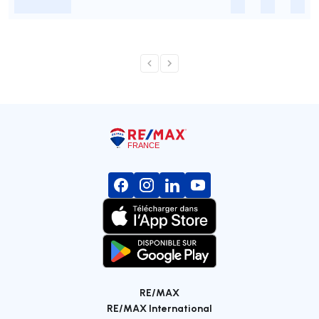
-
-
-
-
RE/MAX
RE/MAX International