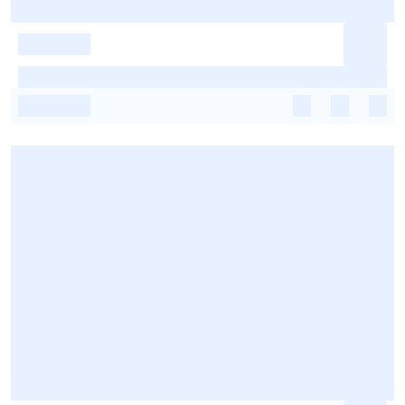
-
-
-
-
-
-