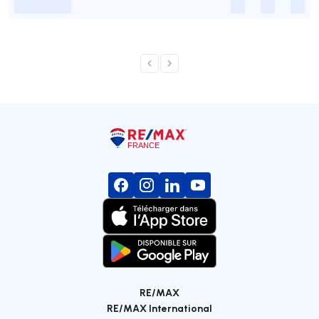
-
-
-
-
RE/MAX
RE/MAX International