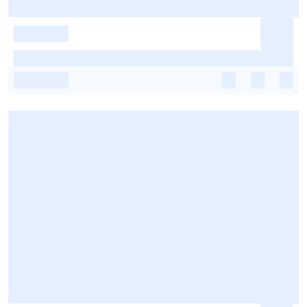
-
-
-
-
-
-