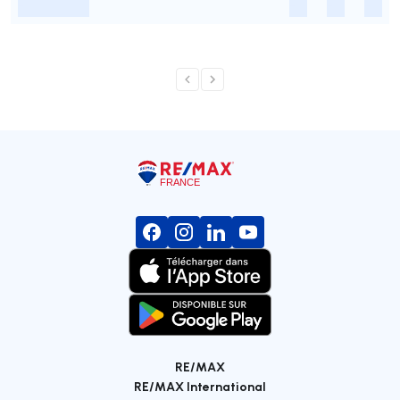
-
-
-
-
RE/MAX
RE/MAX International