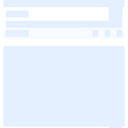
-
-
-
-
-
-