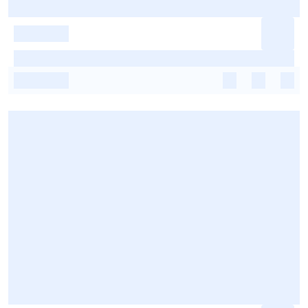
-
-
-
-
-
-