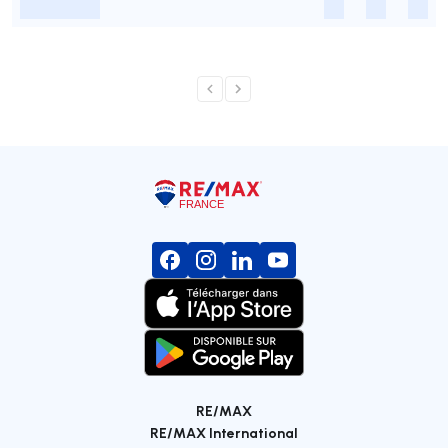
-
-
-
-
RE/MAX
RE/MAX International