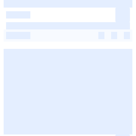
-
-
-
-
-
-