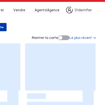
ter
Vendre
Agents/Agence
S’identifier
S’identifier
che
er la recherche
Montrer la carte
Le plus récent
Montrer la carte
-
-