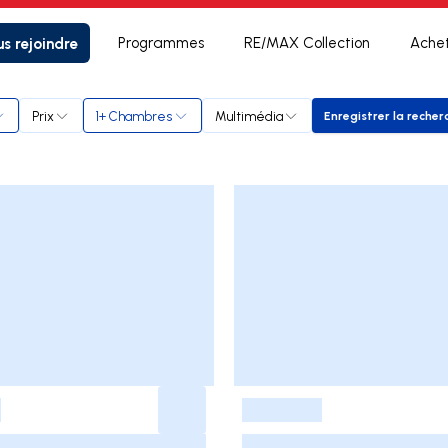
s rejoindre
Programmes
RE/MAX Collection
Ache
Prix
1+ Chambres
Multimédia
Enregistrer la recher
Enregistr
-
-