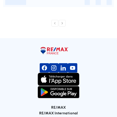
-
-
-
-
RE/MAX
RE/MAX International