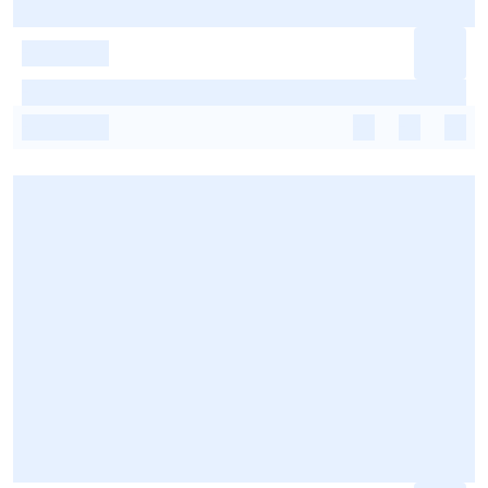
-
-
-
-
-
-