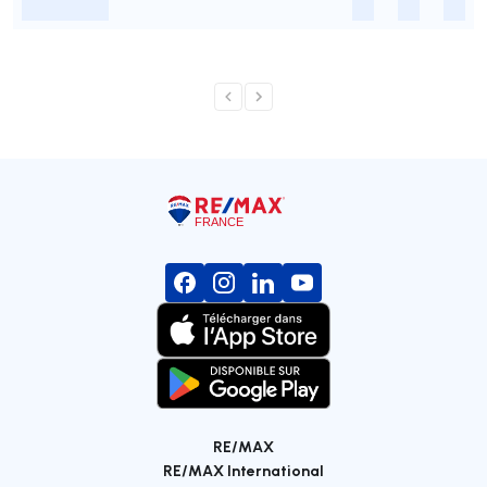
-
-
-
-
RE/MAX
RE/MAX International