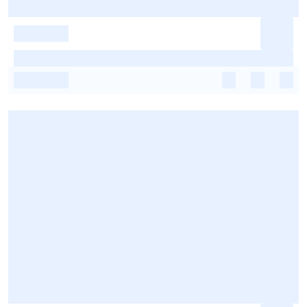
-
-
-
-
-
-