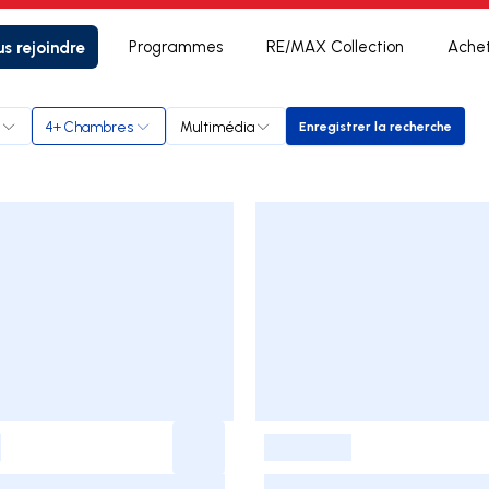
s rejoindre
Programmes
RE/MAX Collection
Ache
4+ Chambres
Multimédia
Enregistrer la recherche
Enregistrer la rec
-
-