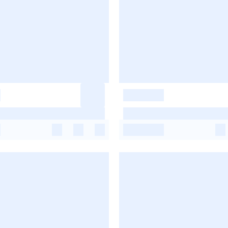
-
-
-
-
-
-
-