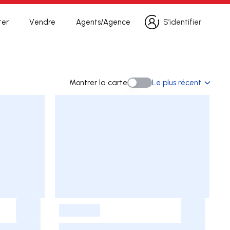
ter
Vendre
Agents/Agence
S’identifier
S’identifier
herche
Montrer la carte
Le plus récent
Montrer la carte
-
-