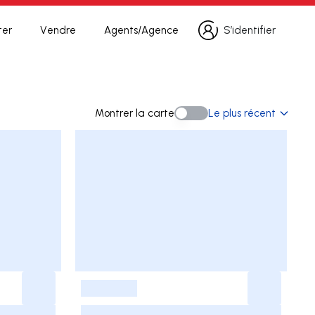
ter
Vendre
Agents/Agence
S’identifier
S’identifier
herche
Montrer la carte
Le plus récent
Montrer la carte
-
-