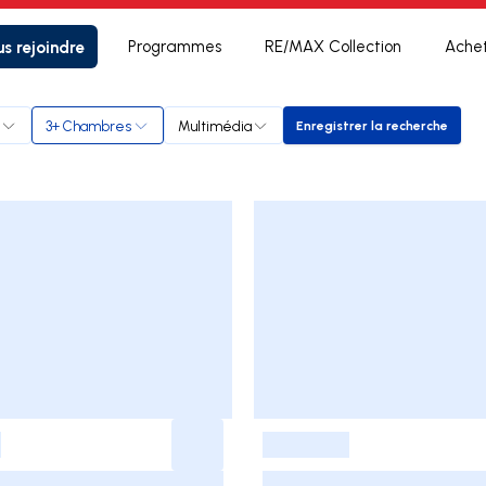
s rejoindre
Programmes
RE/MAX Collection
Ache
3+ Chambres
Multimédia
Enregistrer la recherche
Enregistrer la rec
-
-