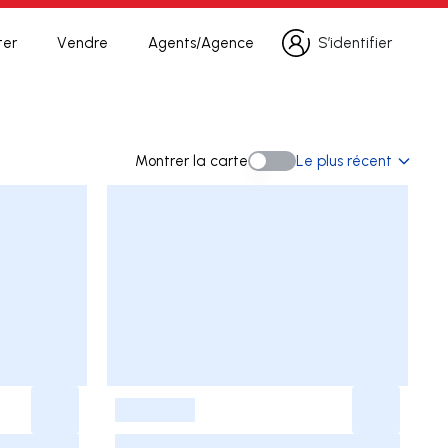
ter
Vendre
Agents/Agence
S’identifier
S’identifier
herche
Montrer la carte
Le plus récent
Montrer la carte
-
-