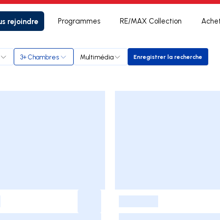
s rejoindre
Programmes
RE/MAX Collection
Ache
3+ Chambres
Multimédia
Enregistrer la recherche
Enregistrer la rec
-
-