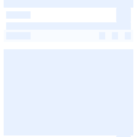
-
-
-
-
-
-