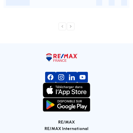
-
-
-
-
RE/MAX
RE/MAX International