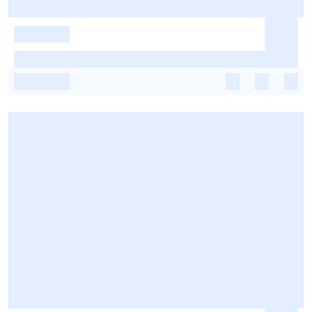
-
-
-
-
-
-