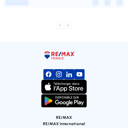
-
-
-
-
RE/MAX
RE/MAX International