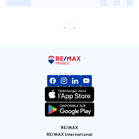
-
-
-
-
RE/MAX
RE/MAX International