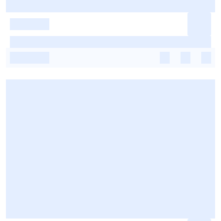
-
-
-
-
-
-