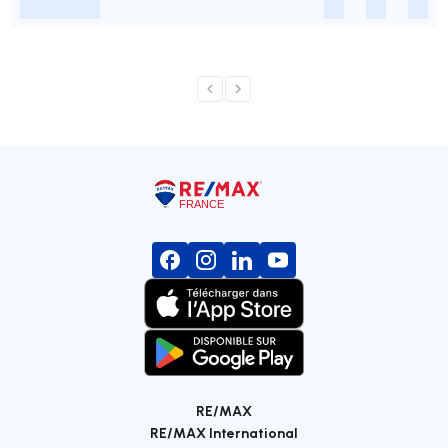
-
-
-
-
RE/MAX
RE/MAX International