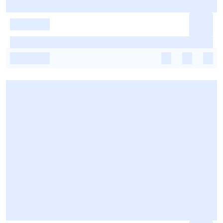
-
-
-
-
-
-