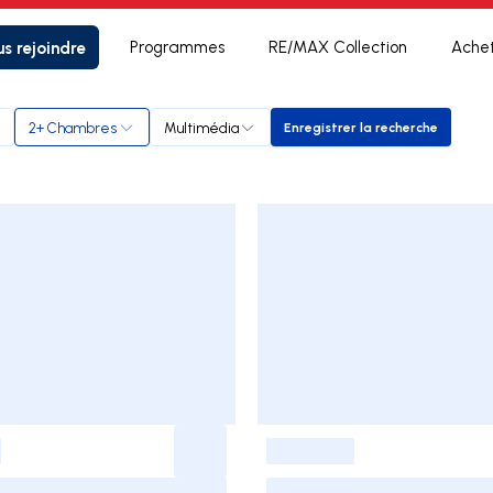
s rejoindre
Programmes
RE/MAX Collection
Ache
2+ Chambres
Multimédia
Enregistrer la recherche
Enregistrer la reche
-
-