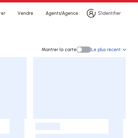
ter
Vendre
Agents/Agence
S’identifier
S’identifier
rche
Montrer la carte
Le plus récent
Montrer la carte
-
-