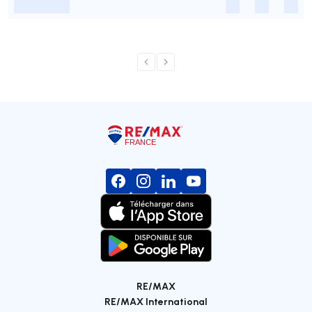
-
-
-
-
RE/MAX
RE/MAX International