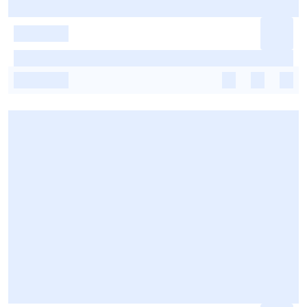
-
-
-
-
-
-