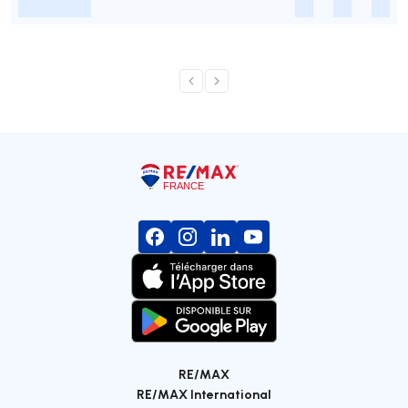
-
-
-
-
RE/MAX
RE/MAX International