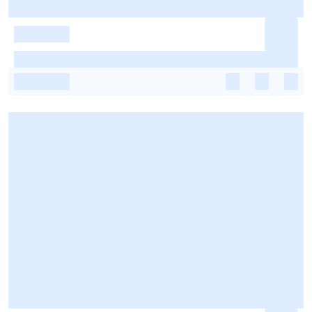
-
-
-
-
-
-