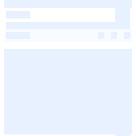
-
-
-
-
-
-