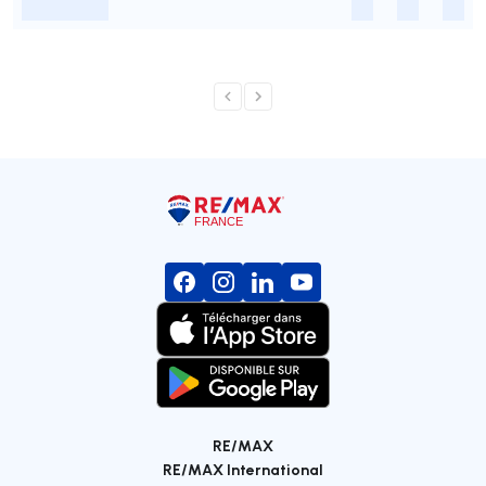
-
-
-
-
RE/MAX
RE/MAX International