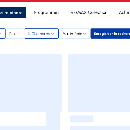
s rejoindre
Programmes
RE/MAX Collection
Ache
Prix
1+ Chambres
Multimédia
Enregistrer la recher
Enregistr
-
-