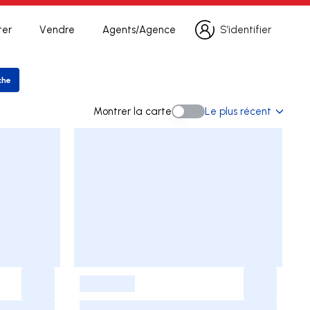
ter
Vendre
Agents/Agence
S’identifier
S’identifier
che
er la recherche
Montrer la carte
Le plus récent
Montrer la carte
-
-