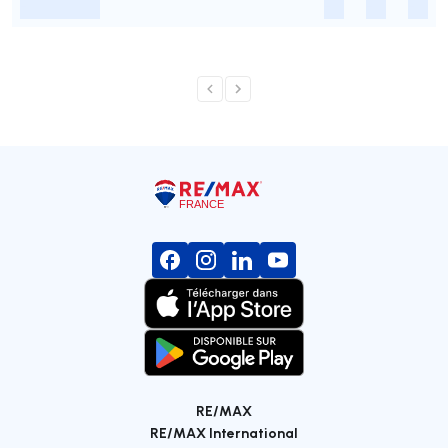
-
-
-
-
RE/MAX
RE/MAX International