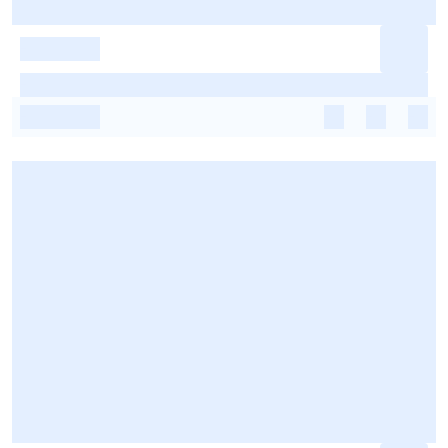
-
-
-
-
-
-