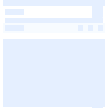
-
-
-
-
-
-