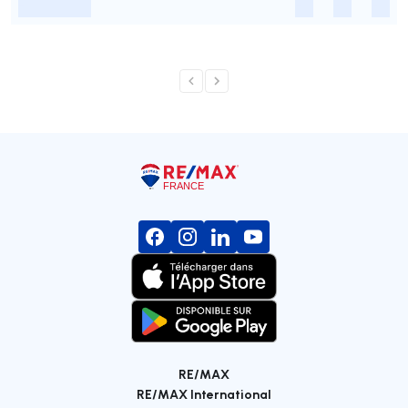
-
-
-
-
RE/MAX
RE/MAX International