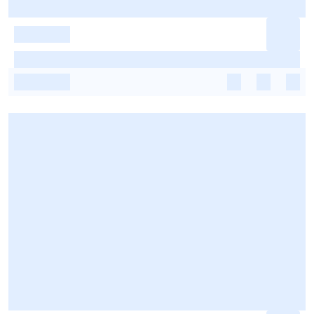
-
-
-
-
-
-