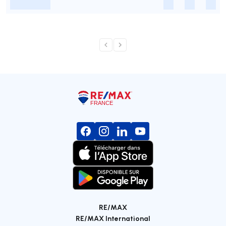
-
-
-
-
RE/MAX
RE/MAX International