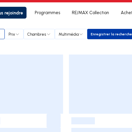
s rejoindre
Programmes
RE/MAX Collection
Ache
Prix
Chambres
Multimédia
Enregistrer la recherche
Enregistrer 
-
-