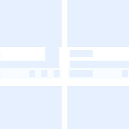
-
-
-
-
-
-
-