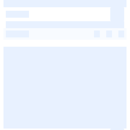
-
-
-
-
-
-