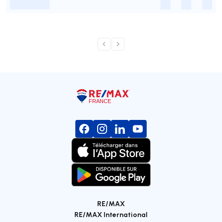
-
-
-
-
RE/MAX
RE/MAX International