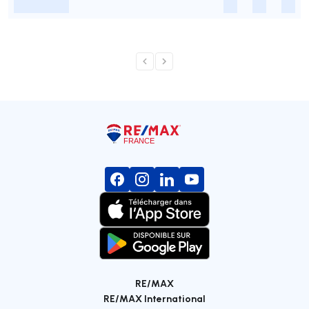
-
-
-
-
RE/MAX
RE/MAX International