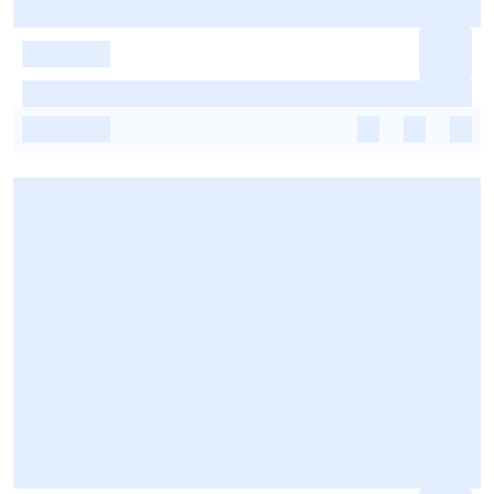
-
-
-
-
-
-