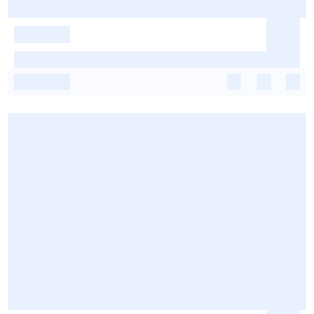
-
-
-
-
-
-