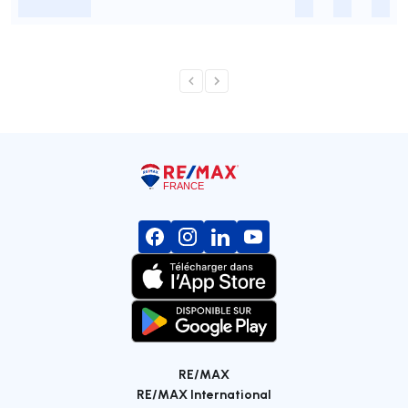
-
-
-
-
RE/MAX
RE/MAX International