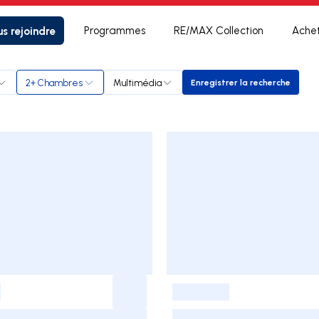
s rejoindre
Programmes
RE/MAX Collection
Ache
2+ Chambres
Multimédia
Enregistrer la recherche
Enregistrer la rech
-
-