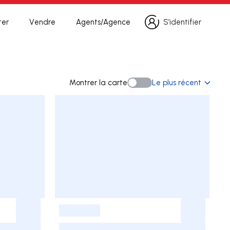
ter
Vendre
Agents/Agence
S’identifier
S’identifier
erche
Montrer la carte
Le plus récent
Montrer la carte
-
-