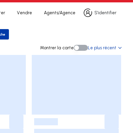
ter
Vendre
Agents/Agence
S’identifier
S’identifier
rche
er la recherche
Montrer la carte
Le plus récent
Montrer la carte
-
-