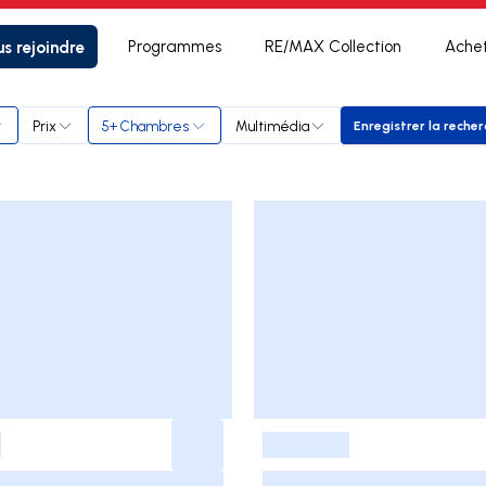
s rejoindre
Programmes
RE/MAX Collection
Ache
Prix
5+ Chambres
Multimédia
Enregistrer la reche
Enregistr
-
-