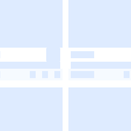
-
-
-
-
-
-
-