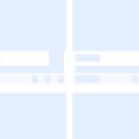
-
-
-
-
-
-
-