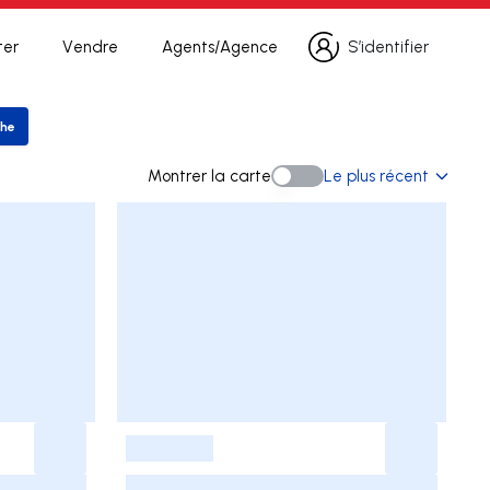
ter
Vendre
Agents/Agence
S’identifier
S’identifier
che
er la recherche
Montrer la carte
Le plus récent
Montrer la carte
-
-