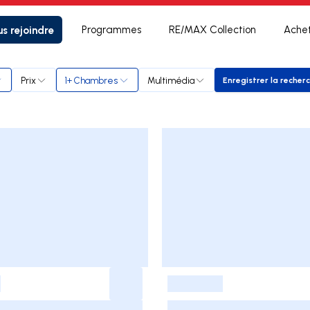
s rejoindre
Programmes
RE/MAX Collection
Ache
Prix
1+ Chambres
Multimédia
Enregistrer la recher
Enregistr
-
-