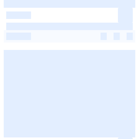
-
-
-
-
-
-