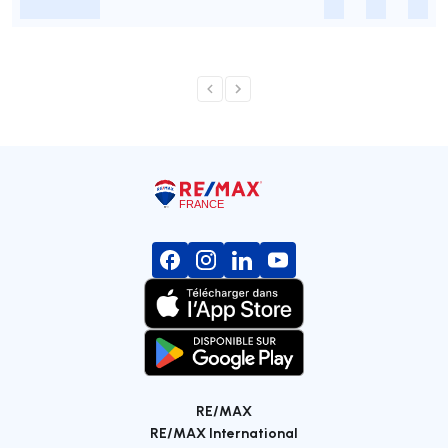
-
-
-
-
RE/MAX
RE/MAX International