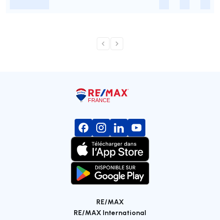
-
-
-
-
RE/MAX
RE/MAX International