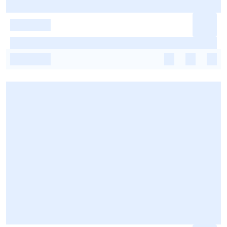
-
-
-
-
-
-