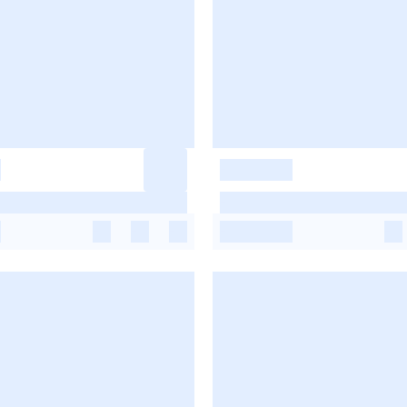
-
-
-
-
-
-
-