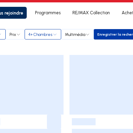
s rejoindre
Programmes
RE/MAX Collection
Ache
lly
Prix
4+ Chambres
Multimédia
Enregistrer la reche
Enregist
-
-