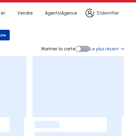
ter
Vendre
Agents/Agence
S’identifier
S’identifier
rche
rer la recherche
Montrer la carte
Le plus récent
Montrer la carte
-
-