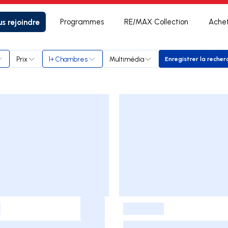
s rejoindre
Programmes
RE/MAX Collection
Ache
lly
Prix
1+ Chambres
Multimédia
Enregistrer la recher
Enregistr
-
-