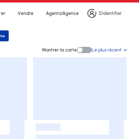
ter
Vendre
Agents/Agence
S’identifier
S’identifier
che
er la recherche
Montrer la carte
Le plus récent
Montrer la carte
-
-