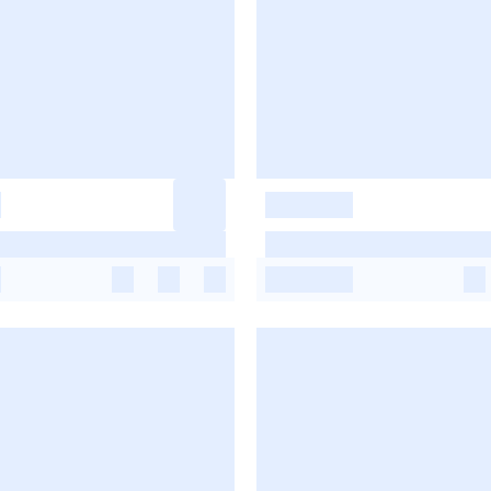
-
-
-
-
-
-
-