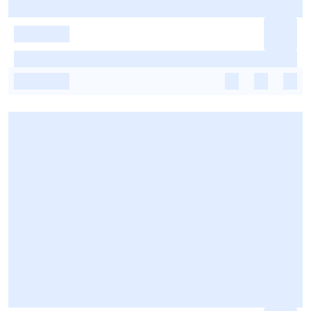
-
-
-
-
-
-