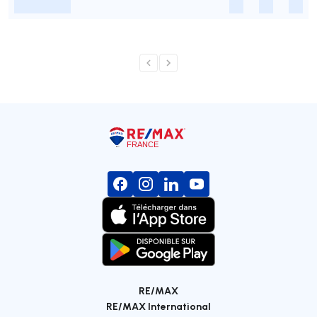
-
-
-
-
RE/MAX
RE/MAX International