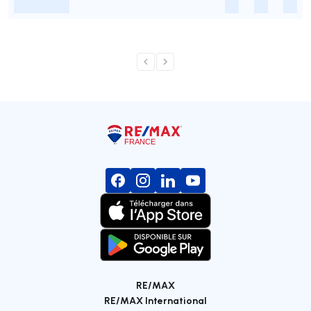
-
-
-
-
RE/MAX
RE/MAX International