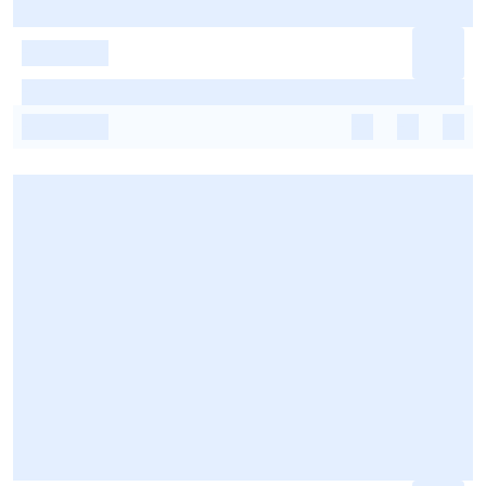
-
-
-
-
-
-