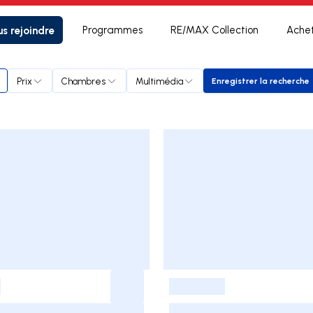
s rejoindre
Programmes
RE/MAX Collection
Ache
Prix
Chambres
Multimédia
Enregistrer la recherche
Enregistrer l
-
-