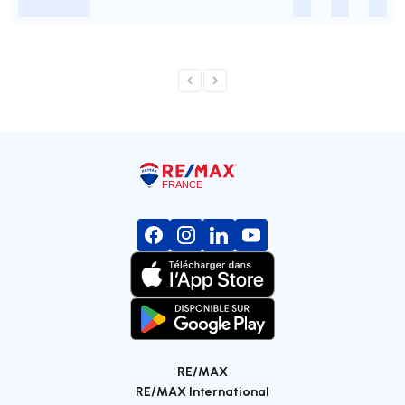
-
-
-
-
RE/MAX
RE/MAX International