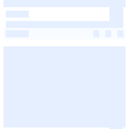
-
-
-
-
-
-