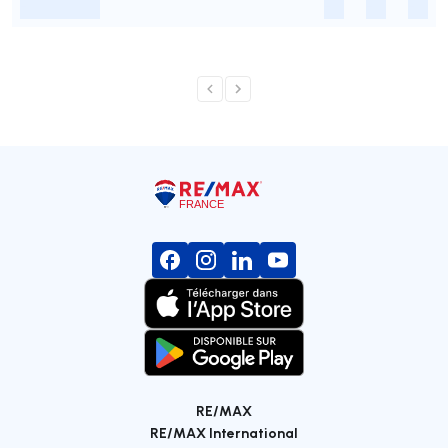
-
-
-
-
RE/MAX
RE/MAX International