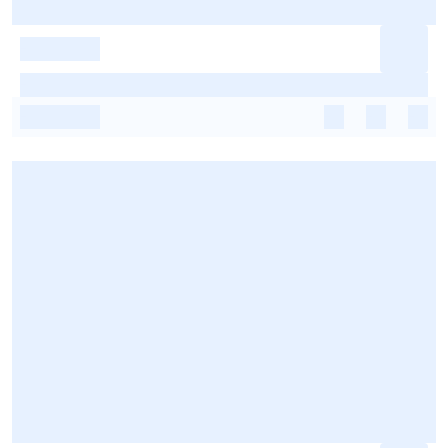
-
-
-
-
-
-