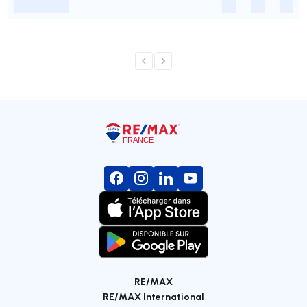
-
-
-
-
RE/MAX
RE/MAX International