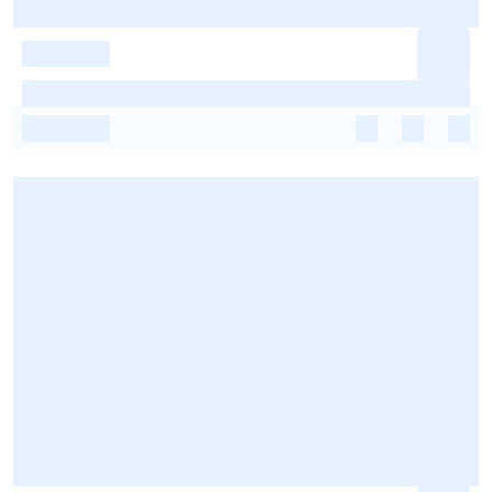
-
-
-
-
-
-