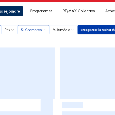
s rejoindre
Programmes
RE/MAX Collection
Ache
Prix
5+ Chambres
Multimédia
Enregistrer la recherc
Enregistrer
-
-