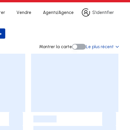
ter
Vendre
Agents/Agence
S’identifier
S’identifier
he
 la recherche
Montrer la carte
Le plus récent
Montrer la carte
-
-