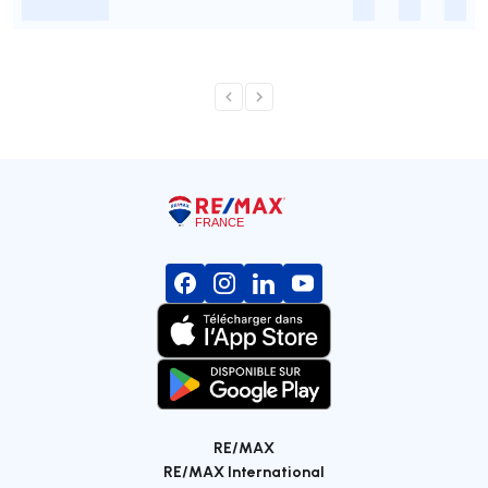
-
-
-
-
RE/MAX
RE/MAX International