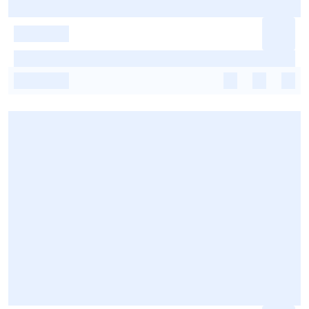
-
-
-
-
-
-