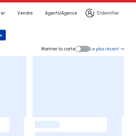
ter
Vendre
Agents/Agence
S’identifier
S’identifier
he
 la recherche
Montrer la carte
Le plus récent
Montrer la carte
-
-