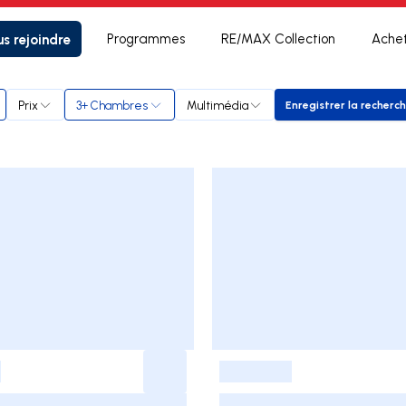
s rejoindre
Programmes
RE/MAX Collection
Ache
Prix
3+ Chambres
Multimédia
Enregistrer la recherc
Enregistrer
-
-